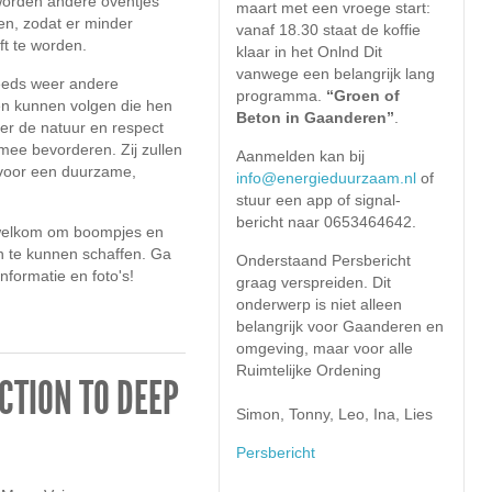
orden andere oventjes
maart met een vroege start:
en, zodat er minder
vanaf 18.30 staat de koffie
t te worden.
klaar in het Onlnd Dit
vanwege een belangrijk lang
teeds weer andere
programma.
“Groen of
ten kunnen volgen die hen
Beton in Gaanderen”
.
er de natuur en respect
ee bevorderen. Zij zullen
Aanmelden kan bij
voor een duurzame,
info@energieduurzaam.nl
of
stuur een app of signal-
bericht naar 0653464642.
 welkom om boompjes en
n te kunnen schaffen. Ga
Onderstaand Persbericht
nformatie en foto's!
graag verspreiden. Dit
onderwerp is niet alleen
belangrijk voor Gaanderen en
omgeving, maar voor alle
Ruimtelijke Ordening
CTION TO DEEP
Simon, Tonny, Leo, Ina, Lies
Persbericht