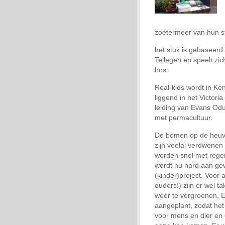
zoetermeer van hun stu
het stuk is gebaseerd
Tellegen en speelt zich
bos.
Real-kids wordt in Ke
liggend in het Victori
leiding van Evans Odula
met permacultuur.
De bomen op de heuve
zijn veelal verdwene
worden snel met rege
wordt nu hard aan ge
(kinder)project. Voor a
ouders!) zijn er wel t
weer te vergroenen. 
aangeplant, zodat he
voor mens en dier en