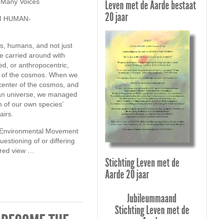
 Many Voices
Leven met de Aarde bestaat
20 jaar
M HUMAN-
s, humans, and not just
 carried around with
d, or anthropocentric,
d of the cosmos. When we
center of the cosmos, and
an universe, we managed
on of our own species’
airs.
 Environmental Movement
estioning of or differing
ered view …
Stichting Leven met de
Aarde 20 jaar
Jubileummaand
Stichting Leven met de