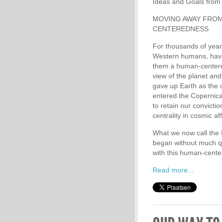
Ideas and Goals from
MOVING AWAY FRO
CENTEREDNESS
For thousands of year
Western humans, have
them a human-centere
view of the planet an
gave up Earth as the 
entered the Copernic
to retain our convicti
centrality in cosmic aff
What we now call the
began without much qu
with this human-cent
Read more...