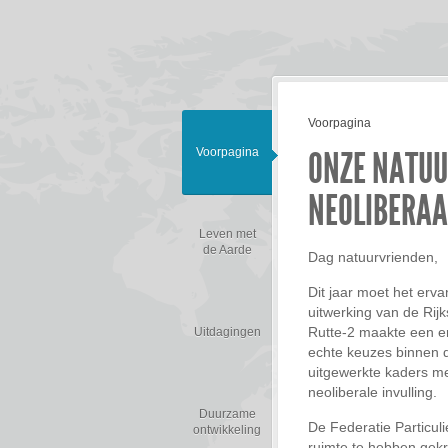
Voorpagina
ONZE NATU
Voorpagina
NEOLIBERAA
Leven met
de Aarde
Dag natuurvrienden,
Dit jaar moet het erv
uitwerking van de Rij
Rutte-2 maakte een e
Uitdagingen
echte keuzes binnen d
uitgewerkte kaders m
neoliberale invulling.
Duurzame
De Federatie Particulie
ontwikkeling
ruimte te hebben gek