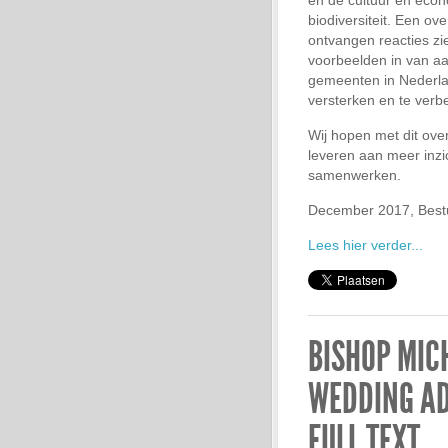
en de cultuur en eco
biodiversiteit. Een ove
ontvangen reacties zie
voorbeelden in van aa
gemeenten in Nederlan
versterken en te verb
Wij hopen met dit over
leveren aan meer inzi
samenwerken.
December 2017, Best
Lees hier verder...
BISHOP MIC
WEDDING AD
FULL TEXT