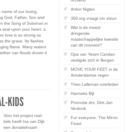
Anton Nigten
 name of our loving,
ving God, Father, Son and
350.org vraagt om steun
om the Song of Solomon in
Wat is de meest
a seal upon your heart, a
dringende
r love is as strong as
maatschappelijke kwestie
as the grave. Its flashes
van dit moment?
 raging flame. Many waters
ither can floods drown it
Opa van Yesim Candan
vestigde zich in Bergen
MOVE YOUR FEET in de
Amsterdamse regen
Theo Lalleman overleden
Hanneke Bijl
AL-KIDS
Promotie drs. Dirk-Jan
Verdonk
Voor het project real-
For everyone: The Mirror
kids heeft Ina van Dijk
Feast
een donatiekraam