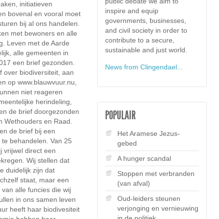
public debate we aim to
aken, initiatieven
inspire and equip
n en bovenal en vooral moet
governments, businesses,
 sturen bij al ons handelen.
and civil society in order to
en met bewoners en alle
contribute to a secure,
ig. Leven met de Aarde
sustainable and just world.
ijk, alle gemeenten in
017 een brief gezonden.
News from Clingendael...
 over biodiversiteit, aan
ien op www.blauwvuur.nu,
nnen niet reageren
eentelijke herindeling,
en de brief doorgezonden
POPULAIR
n Wethouders en Raad.
 de brief bij een
Het Aramese Jezus-
te behandelen. Van 25
gebed
vrijwel direct een
A hunger scandal
ekregen. Wij stellen dat
 duidelijk zijn dat
Stoppen met verbranden
zichzelf staat, maar een
(van afval)
 van alle funcies die wij
Oud-leiders steunen
ullen in ons samen leven
verjonging en vernieuwing
r heeft haar biodivesiteit
in de politiek