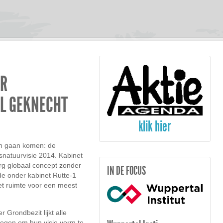
UR
L GEKNECHT
klik hier
an gaan komen: de
ksnatuurvisie 2014. Kabinet
rg globaal concept zonder
IN DE FOCUS
e onder kabinet Rutte-1
et ruimte voor een meest
r Grondbezit lijkt alle
regen om hun visie vorm te