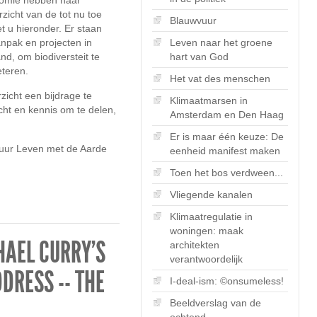
nomie hebben haar
rzicht van de tot nu toe
Blauwvuur
t u hieronder. Er staan
Leven naar het groene
npak en projecten in
hart van God
d, om biodiversteit te
eteren.
Het vat des menschen
zicht een bijdrage te
Klimaatmarsen in
cht en kennis om te delen,
Amsterdam en Den Haag
Er is maar één keuze: De
uur Leven met de Aarde
eenheid manifest maken
Toen het bos verdween...
Vliegende kanalen
Klimaatregulatie in
woningen: maak
HAEL CURRY'S
architekten
verantwoordelijk
DRESS -- THE
I-deal-ism: ©onsumeless!
Beeldverslag van de
ochtend