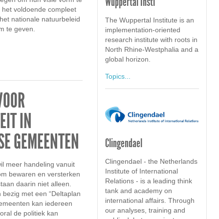
Wuppertal Insti
kt het voldoende compleet
het nationale natuurbeleid
The Wuppertal Institute is an
m te geven.
implementation-oriented
research institute with roots in
North Rhine-Westphalia and a
global horizon.
Topics...
VOOR
EIT IN
SE GEMEENTEN
Clingendael
Clingendael - the Netherlands
l meer handeling vanuit
Institute of International
 om bewaren en versterken
Relations - is a leading think
staan daarin niet alleen.
tank and academy on
n bezig met een “Deltaplan
international affairs. Through
e gemeenten kan iedereen
our analyses, training and
al de politiek kan