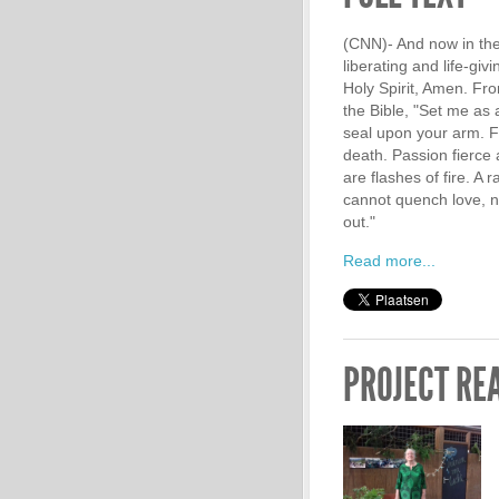
(CNN)- And now in the
liberating and life-gi
Holy Spirit, Amen. Fr
the Bible, "Set me as 
seal upon your arm. Fo
death. Passion fierce 
are flashes of fire. A
cannot quench love, ne
out."
Read more...
PROJECT RE