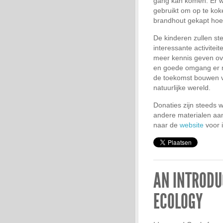
gang kan komen. Er w
gebruikt om op te kok
brandhout gekapt hoef
De kinderen zullen s
interessante activitei
meer kennis geven ov
en goede omgang er m
de toekomst bouwen 
natuurlijke wereld.
Donaties zijn steeds
andere materialen aa
naar de
website
voor i
AN INTRODU
ECOLOGY