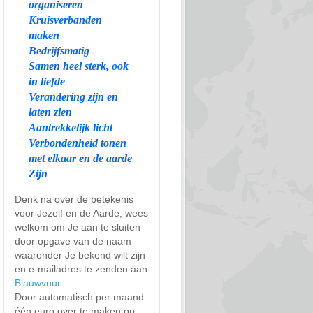
organiseren
Kruisverbanden
maken
Bedrijfsmatig
Samen heel sterk, ook
in liefde
Verandering zijn en
laten zien
Aantrekkelijk licht
Verbondenheid tonen
met elkaar en de aarde
Zijn
Denk na over de betekenis
voor Jezelf en de Aarde, wees
welkom om Je aan te sluiten
door opgave van de naam
waaronder Je bekend wilt zijn
en e-mailadres te zenden aan
Blauwvuur
.
Door automatisch per maand
één euro over te maken op