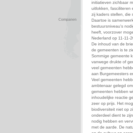
initiatieven zichbaar m
uitlokken, fascilitere
zij kaders stellen, die
Companen
Daartoe is samenwerk
bestuursniveau's nod
heeft, voorzover mogel
Nederland op 11-11-2
De inhoud van de brief
de gemeenten is te z
Sommige gemeente ku
vanwege drukte of gem
veel gemeenten hebb
aan Burgemeesters e
Veel gemeenten hebben
ambtenaar gelegd om 
gemeenten hebben wij 
inhoudelijke reactie g
zeer op prijs. Het moge
biodiversiteit niet op 
onderdeel dient te zijn
nodig hebben en verv
met de aarde. De natuu