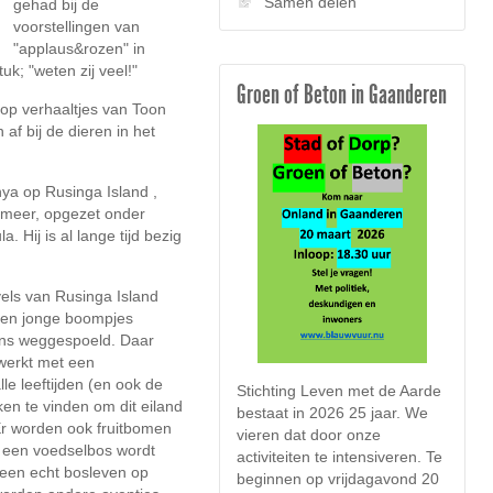
Samen delen
gehad bij de
voorstellingen van
"applaus&rozen" in
k; "weten zij veel!"
Groen of Beton in Gaanderen
 op verhaaltjes van Toon
 af bij de dieren in het
nya op Rusinga Island ,
a meer, opgezet onder
. Hij is al lange tijd bezig
ls van Rusinga Island
n en jonge boompjes
ns weggespoeld. Daar
werkt met een
lle leeftijden (en ook de
Stichting Leven met de Aarde
aken te vinden om dit eiland
bestaat in 2026 25 jaar. We
Er worden ook fruitbomen
vieren dat door onze
t een voedselbos wordt
activiteiten te intensiveren. Te
 een echt bosleven op
beginnen op vrijdagavond 20