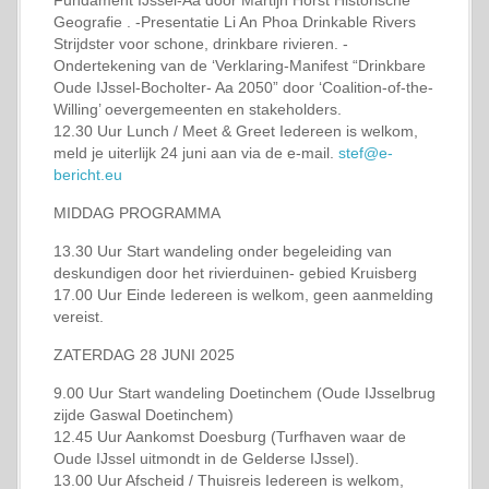
Fundament IJssel-Aa door Martijn Horst Historische
Geografie . -Presentatie Li An Phoa Drinkable Rivers
Strijdster voor schone, drinkbare rivieren. -
Ondertekening van de ‘Verklaring-Manifest “Drinkbare
Oude IJssel-Bocholter- Aa 2050” door ‘Coalition-of-the-
Willing’ oevergemeenten en stakeholders.
12.30 Uur Lunch / Meet & Greet Iedereen is welkom,
meld je uiterlijk 24 juni aan via de e-mail.
stef@e-
bericht.eu
MIDDAG PROGRAMMA
13.30 Uur Start wandeling onder begeleiding van
deskundigen door het rivierduinen- gebied Kruisberg
17.00 Uur Einde Iedereen is welkom, geen aanmelding
vereist.
ZATERDAG 28 JUNI 2025
9.00 Uur Start wandeling Doetinchem (Oude IJsselbrug
zijde Gaswal Doetinchem)
12.45 Uur Aankomst Doesburg (Turfhaven waar de
Oude IJssel uitmondt in de Gelderse IJssel).
13.00 Uur Afscheid / Thuisreis Iedereen is welkom,