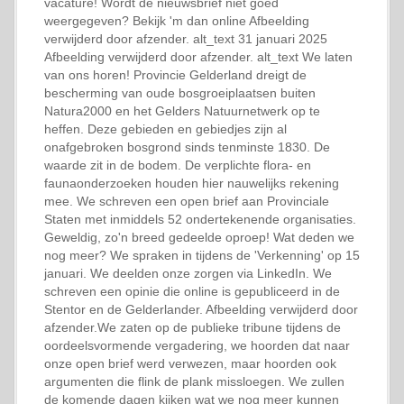
vacature! Wordt de nieuwsbrief niet goed
weergegeven? Bekijk 'm dan online Afbeelding
verwijderd door afzender. alt_text 31 januari 2025
Afbeelding verwijderd door afzender. alt_text We laten
van ons horen! Provincie Gelderland dreigt de
bescherming van oude bosgroeiplaatsen buiten
Natura2000 en het Gelders Natuurnetwerk op te
heffen. Deze gebieden en gebiedjes zijn al
onafgebroken bosgrond sinds tenminste 1830. De
waarde zit in de bodem. De verplichte flora- en
faunaonderzoeken houden hier nauwelijks rekening
mee. We schreven een open brief aan Provinciale
Staten met inmiddels 52 ondertekenende organisaties.
Geweldig, zo'n breed gedeelde oproep! Wat deden we
nog meer? We spraken in tijdens de 'Verkenning' op 15
januari. We deelden onze zorgen via LinkedIn. We
schreven een opinie die online is gepubliceerd in de
Stentor en de Gelderlander. Afbeelding verwijderd door
afzender.We zaten op de publieke tribune tijdens de
oordeelsvormende vergadering, we hoorden dat naar
onze open brief werd verwezen, maar hoorden ook
argumenten die flink de plank missloegen. We zullen
de komende dagen kijken wat we nog meer kunnen