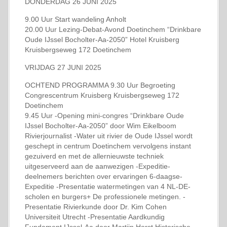
DONDERDAG 26 JUNI 2025
9.00 Uur Start wandeling Anholt
20.00 Uur Lezing-Debat-Avond Doetinchem “Drinkbare
Oude IJssel Bocholter-Aa-2050” Hotel Kruisberg
Kruisbergseweg 172 Doetinchem
VRIJDAG 27 JUNI 2025
OCHTEND PROGRAMMA 9.30 Uur Begroeting
Congrescentrum Kruisberg Kruisbergseweg 172
Doetinchem
9.45 Uur -Opening mini-congres “Drinkbare Oude
IJssel Bocholter-Aa-2050” door Wim Eikelboom
Rivierjournalist -Water uit rivier de Oude IJssel wordt
geschept in centrum Doetinchem vervolgens instant
gezuiverd en met de allernieuwste techniek
uitgeserveerd aan de aanwezigen -Expeditie-
deelnemers berichten over ervaringen 6-daagse-
Expeditie -Presentatie watermetingen van 4 NL-DE-
scholen en burgers+ De professionele metingen. -
Presentatie Rivierkunde door Dr. Kim Cohen
Universiteit Utrecht -Presentatie Aardkundig