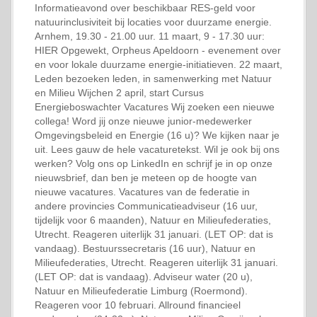
Informatieavond over beschikbaar RES-geld voor
natuurinclusiviteit bij locaties voor duurzame energie.
Arnhem, 19.30 - 21.00 uur. 11 maart, 9 - 17.30 uur:
HIER Opgewekt, Orpheus Apeldoorn - evenement over
en voor lokale duurzame energie-initiatieven. 22 maart,
Leden bezoeken leden, in samenwerking met Natuur
en Milieu Wijchen 2 april, start Cursus
Energieboswachter Vacatures Wij zoeken een nieuwe
collega! Word jij onze nieuwe junior-medewerker
Omgevingsbeleid en Energie (16 u)? We kijken naar je
uit. Lees gauw de hele vacaturetekst. Wil je ook bij ons
werken? Volg ons op LinkedIn en schrijf je in op onze
nieuwsbrief, dan ben je meteen op de hoogte van
nieuwe vacatures. Vacatures van de federatie in
andere provincies Communicatieadviseur (16 uur,
tijdelijk voor 6 maanden), Natuur en Milieufederaties,
Utrecht. Reageren uiterlijk 31 januari. (LET OP: dat is
vandaag). Bestuurssecretaris (16 uur), Natuur en
Milieufederaties, Utrecht. Reageren uiterlijk 31 januari.
(LET OP: dat is vandaag). Adviseur water (20 u),
Natuur en Milieufederatie Limburg (Roermond).
Reageren voor 10 februari. Allround financieel