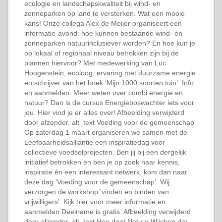
ecologie en landschapskwaliteit bij wind- en
zonneparken op land te versterken. Wat een mooie
kans! Onze collega Alex de Meijer organiseert een
informatie-avond: hoe kunnen bestaande wind- en
zonneparken natuurinclusiever worden? En hoe kun je
op lokaal of regionaal niveau betrokken zijn bij de
plannen hiervoor? Met medewerking van Luc
Hoogenstein, ecoloog, ervaring met duurzame energie
en schrijver van het boek ‘Mijn 1000 soorten tuin’. Info
en aanmelden. Meer weten over combi energie en
natuur? Dan is de cursus Energieboswachter iets voor
jou. Hier vind je er alles over! Afbeelding verwijderd
door afzender. alt_text Voeding voor de gemeenschap
Op zaterdag 1 maart organiseren we samen met de
Leefbaarheidsalliantie een inspiratiedag voor
collectieve voedselprojecten. Ben jij bij een dergelijk
initiatief betrokken en ben je op zoek naar kennis,
inspiratie én een interessant netwerk, kom dan naar
deze dag ‘Voeding voor de gemeenschap’. Wij
verzorgen de workshop 'vinden en binden van
vrijwilligers'. Kijk hier voor meer informatie en
aanmelden.Deelname is gratis. Afbeelding verwijderd
door afzender. alt_text Hoe doet Natuur Wijchen dat