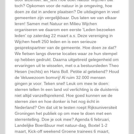
toch? Opkomen voor de natuur in je omgeving, hoe
doen ze dat in andere plaatsen? De uitdagingen in veel
gemeenten zijn vergelijkbaar. Dus laten we van elkaar
leren! Samen met Natuur en Milieu Wijchen
organiseren we daarom een eerste 'Leden bezoeken
leden' op zaterdag 22 maart a.s. Deze vereniging in
Wijchen heeft 250 leden en is een serieuze
gesprekspartner van de gemeente. Hoe doen ze dat?
We fietsen langs diverse locaties waar ze hun stempel
op hebben gedrukt. Daarna uitgebreid gelegenheid om
ervaringen uit te wisselen, met o.a bestuursleden Theo
Hesen (rechts) en Hans Boll. Petitie al getekend? Houd
de Veluwezoom bomvrij! Al ruim 32.000 mensen
gingen je voor. Teken snel! Leuk om mee te doen:
sterren tellen In een land vol verlichting is de duisternis
niet altijd vanzelfsprekend. Hoe goed kunnen we de
sterren zien en hoe donker is het nog écht in
Nederland? Om dat uit te testen roept Rijksuniversiteit
Groningen het publiek op om mee te doen met een
sterrentelling. Doe je ook mee? Agenda 6 februari,
Landelijke Boer&buur met natuur-dag, Boxtel 1-2
maart, Kick-off weekend Groene trainees 6 maart,