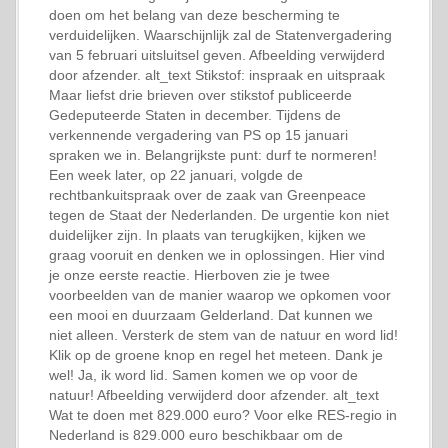
doen om het belang van deze bescherming te
verduidelijken. Waarschijnlijk zal de Statenvergadering
van 5 februari uitsluitsel geven. Afbeelding verwijderd
door afzender. alt_text Stikstof: inspraak en uitspraak
Maar liefst drie brieven over stikstof publiceerde
Gedeputeerde Staten in december. Tijdens de
verkennende vergadering van PS op 15 januari
spraken we in. Belangrijkste punt: durf te normeren!
Een week later, op 22 januari, volgde de
rechtbankuitspraak over de zaak van Greenpeace
tegen de Staat der Nederlanden. De urgentie kon niet
duidelijker zijn. In plaats van terugkijken, kijken we
graag vooruit en denken we in oplossingen. Hier vind
je onze eerste reactie. Hierboven zie je twee
voorbeelden van de manier waarop we opkomen voor
een mooi en duurzaam Gelderland. Dat kunnen we
niet alleen. Versterk de stem van de natuur en word lid!
Klik op de groene knop en regel het meteen. Dank je
wel! Ja, ik word lid. Samen komen we op voor de
natuur! Afbeelding verwijderd door afzender. alt_text
Wat te doen met 829.000 euro? Voor elke RES-regio in
Nederland is 829.000 euro beschikbaar om de