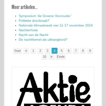
Meer artikelen...
Symposium ‘de Groene Voorouder’
Politieke doorbraak?
Nationale klimaatweek van 11-17 november 2024
Nachterhoek
Nacht van de Nacht
De nachthemel als uithangbord?
«
Start
1
2
3
4
5
6
7
8
9
»
10
Einde