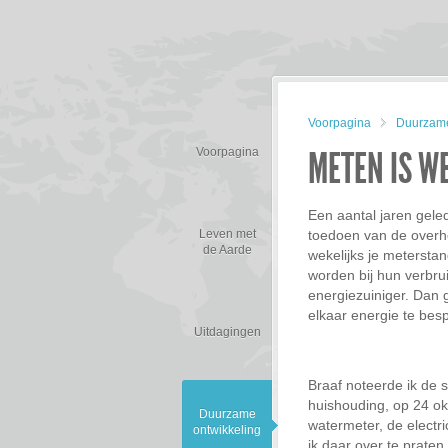
Voorpagina
Duurzame
METEN IS W
Voorpagina
Een aantal jaren gele
Leven met
toedoen van de overh
de Aarde
wekelijks je metersta
worden bij hun verbrui
energiezuiniger. Dan
elkaar energie te bes
Uitdagingen
Braaf noteerde ik de s
huishouding, op 24 o
Duurzame
watermeter, de electr
ontwikkeling
ik daar over te praten.