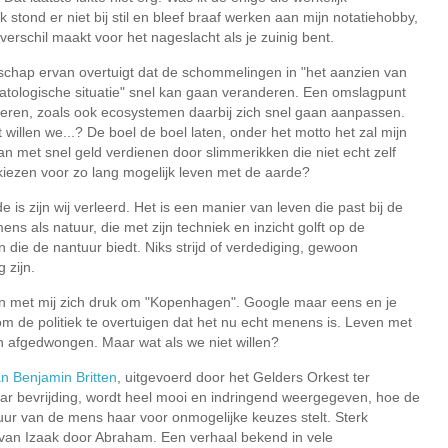
 stond er niet bij stil en bleef braaf werken aan mijn notatiehobby,
verschil maakt voor het nageslacht als je zuinig bent.
schap ervan overtuigt dat de schommelingen in "het aanzien van
atologische situatie" snel kan gaan veranderen. Een omslagpunt
teren, zoals ook ecosystemen daarbij zich snel gaan aanpassen.
t willen we...? De boel de boel laten, onder het motto het zal mijn
an met snel geld verdienen door slimmerikken die niet echt zelf
 kiezen voor zo lang mogelijk leven met de aarde?
 is zijn wij verleerd. Het is een manier van leven die past bij de
ens als natuur, die met zijn techniek en inzicht golft op de
 die de nantuur biedt. Niks strijd of verdediging, gewoon
 zijn.
n met mij zich druk om "Kopenhagen". Google maar eens en je
en om de politiek te overtuigen dat het nu echt menens is. Leven met
 afgedwongen. Maar wat als we niet willen?
n Benjamin Britten
, uitgevoerd door het Gelders Orkest ter
ar bevrijding, wordt heel mooi en indringend weergegeven, hoe de
tuur van de mens haar voor onmogelijke keuzes stelt. Sterk
r van Izaak door Abraham. Een verhaal bekend in vele