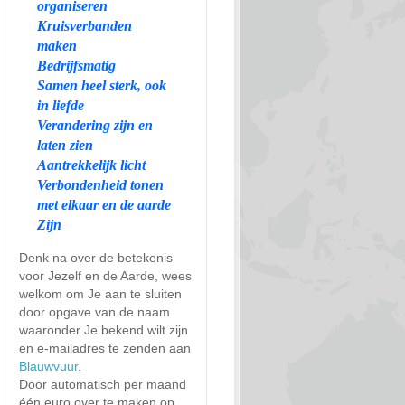
organiseren
Kruisverbanden
maken
Bedrijfsmatig
Samen heel sterk, ook
in liefde
Verandering zijn en
laten zien
Aantrekkelijk licht
Verbondenheid tonen
met elkaar en de aarde
Zijn
Denk na over de betekenis
voor Jezelf en de Aarde, wees
welkom om Je aan te sluiten
door opgave van de naam
waaronder Je bekend wilt zijn
en e-mailadres te zenden aan
Blauwvuur
.
Door automatisch per maand
één euro over te maken op