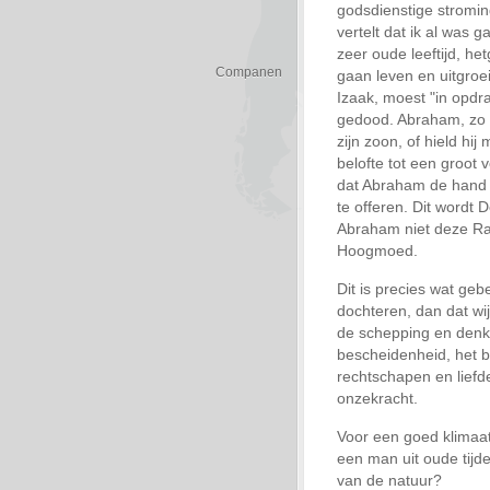
godsdienstige stromin
vertelt dat ik al was
zeer oude leeftijd, h
Companen
gaan leven en uitgroe
Izaak, moest "in opdra
gedood. Abraham, zo w
zijn zoon, of hield hi
belofte tot een groot
dat Abraham de hand 
te offeren. Dit wor
Abraham niet deze Ram
Hoogmoed.
Dit is precies wat geb
dochteren, dan dat wi
de schepping en denk
bescheidenheid, het b
rechtschapen en liefde
onzekracht.
Voor een goed klimaat
een man uit oude tijd
van de natuur?