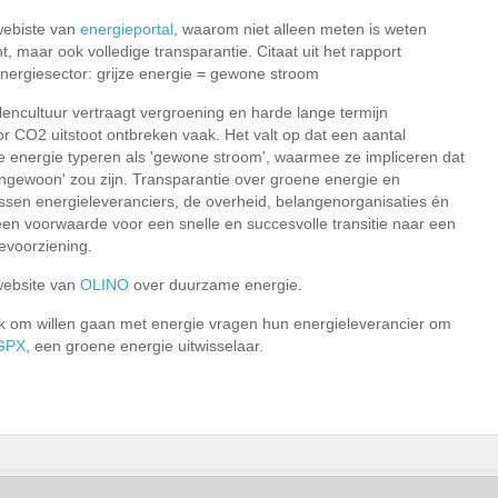
 webiste van
energieportal
, waarom niet alleen meten is weten
t, maar ook volledige transparantie. Citaat uit het rapport
nergiesector: grijze energie = gewone stroom
encultuur vertraagt vergroening en harde lange termijn
or CO2 uitstoot ontbreken vaak. Het valt op dat een aantal
ze energie typeren als 'gewone stroom', waarmee ze impliceren dat
ngewoon' zou zijn. Transparantie over groene energie en
sen energieleveranciers, de overheid, belangenorganisaties én
en voorwaarde voor een snelle en succesvolle transitie naar een
evoorziening.
 website van
OLINO
over duurzame energie.
jk om willen gaan met energie vragen hun energieleverancier om
GPX
, een groene energie uitwisselaar.