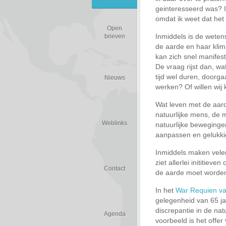
geinteresseerd was? Ik
omdat ik weet dat het 
Open
Inmiddels is de weten
brieven
de aarde en haar klim
kan zich snel manifes
De vraag rijst dan, wa
tijd wel duren, doorga
Nieuws
werken? Of willen wij
Wat leven met de aarde
natuurlijke mens, de m
Weblinks
natuurlijke bewegingen
aanpassen en gelukkig
Inmiddels maken vele
ziet allerlei inititiev
Contact
de aarde moet worden
In het
War Requien va
gelegenheid van 65 ja
discrepantie in de na
Agenda
voorbeeld is het offe