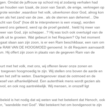
gen. Omdat de juffrouw op school mij al zodanig verhalen had
 gaan houden van Izaak, de zoon van Sarah, de enige, verkregen op
etgrote wonder ,waardoor het volk, uitverkoren door God, alnog kon
ien als het zand van de zee.. als de sterren aan dehemel... Die
cht van God" (hoe dit te interpreteren is een vraag), worden
erd ons geleerd, werd op de proef gesteld.. hield hij meer van
j meer van God, zijn schepper...? Hij was toch ook overtuigd van de
 volk uit te groeien. Wat gebeurt in het Requiem? Op het moment
gaat slaan aan zijn zoon, is er een Ram beschikbaar, een ram om
dt De RAM VAN DE HOOGMOED genoemd. In dit Requiem aanvaardt
. Hij offert zijn zoon in plaats van de gegeven Ram van de
eurt met het volk, met ons, wij offeren liever onze zonen en
j toegeven hoogmoedig te zijn. Wij stellen ons boven de aarde en
en het zelf te weten. Daartegenover staat de ootmoed en de
esef van afhankelijkheid. Een autenthiek mens wordt gezien als
vol, en ook nog aantrekkelijk. Wij mensen, in onszelf ligt
beleid is het nodig dat wij weten wat het betekent dat Henoch, ook
en, "wandelde met God". Wat betekent het om bondgenoot te zijn