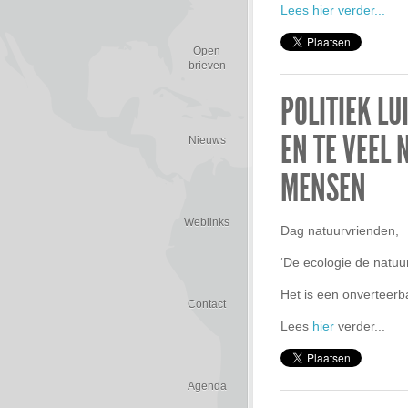
Lees hier verder...
Open
brieven
POLITIEK L
EN TE VEEL 
Nieuws
MENSEN
Weblinks
Dag natuurvrienden,
‘De ecologie de natuu
Het is een onverteerb
Contact
Lees
hier
verder...
Agenda