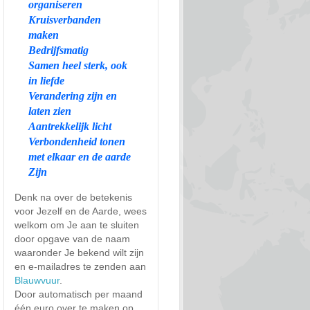
organiseren
Kruisverbanden
maken
Bedrijfsmatig
Samen heel sterk, ook
in liefde
Verandering zijn en
laten zien
Aantrekkelijk licht
Verbondenheid tonen
met elkaar en de aarde
Zijn
Denk na over de betekenis
voor Jezelf en de Aarde, wees
welkom om Je aan te sluiten
door opgave van de naam
waaronder Je bekend wilt zijn
en e-mailadres te zenden aan
Blauwvuur
.
Door automatisch per maand
één euro over te maken op