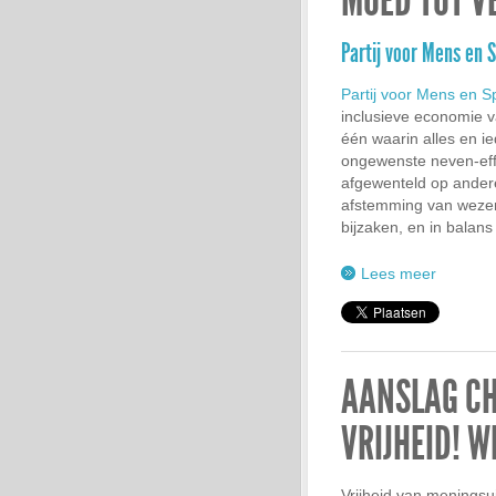
MOED TOT V
Partij voor Mens en S
Partij voor Mens en Sp
inclusieve economie v
één waarin alles en i
ongewenste neven-eff
afgewenteld op andere
afstemming van wezenl
bijzaken, en in balan
Lees meer
AANSLAG CH
VRIJHEID! W
Vrijheid van meningsu