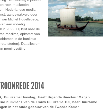
p en roer, moskeeën
en, Nederlandse media
omst, aangewakkerd door
” van Michel Houellebecq,
 van een volledig
 in 2022. Hij kijkt naar de
 van moslims, opkomst van
roblemen in de banlieus
grote steden). Dat alles om
van meningsuiting!
ROONREDE 2014
4, Duurzame Dinsdag, heeft Urgenda directeur Marjan
rend nummer 1 van de Trouw Duurzame 100, haar Duurzame
agen in het oude gebouw van de Tweede Kamer.