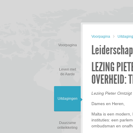
Voorpagina
Uitdagin
Leiderschap
Voorpagina
LEZING PIE
Leven met
de Aarde
OVERHEID: 
Lezing Pieter Omtzigt
Uitdagingen
Dames en Heren,
Malta is een modern, 
instituties: een parle
Duurzame
ombudsman en onafhan
ontwikkeling