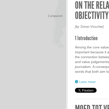
ON THE REL
OBJECTIVITY
Companen
[by Simon Visscher]
1 Introduction
Among the core values 
important because it a
the connection betwee
and value judgements. 
journalism. A conseque
words that both aim t
Lees meer