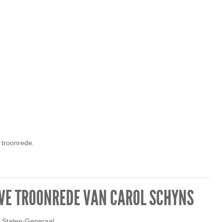
 troonrede.
VE TROONREDE VAN CAROL SCHYNS
 Staten-Generaal,