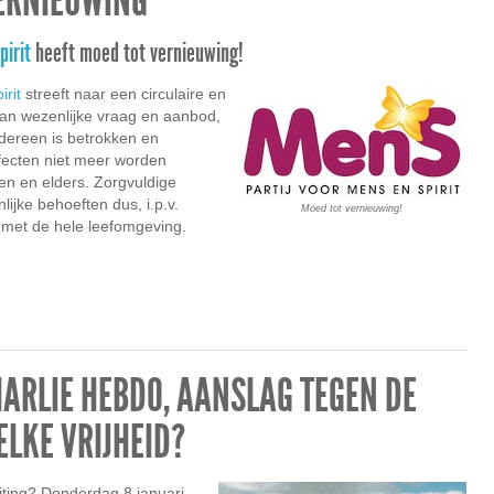
ERNIEUWING
pirit
heeft moed tot vernieuwing!
irit
streeft naar een circulaire en
an wezenlijke vraag en aanbod,
edereen is betrokken en
ecten niet meer worden
n en elders. Zorgvuldige
ijke behoeften dus, i.p.v.
Moed tot vernieuwing!
s met de hele leefomgeving.
ARLIE HEBDO, AANSLAG TEGEN DE
ELKE VRIJHEID?
iting? Donderdag 8 januari