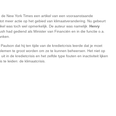
 in de New York Times een artikel van een vooraanstaande
tot meer actie op het gebied van klimaatverandering. Nu gebeurt
rtikel was toch wel opmerkelijk. De auteur was namelijk
Henry
ush had gediend als Minister van Financiën en in die functie o.a.
anken.
ft Paulson dat hij ten tijde van de kredietcrisis leerde dat je moet
blemen te groot worden om ze te kunnen beheersen. Het niet op
it in de kredietcrisis en het zelfde type fouten en inactiviteit lijken
s te leiden: de klimaatcrisis.