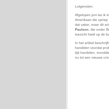
Lotgenoten,
Afgelopen juni las ik
Amerikaan die opriep 
dat vaker, maar dit a
Paulson
, die onder B
toezicht hield op de b
In het artikel beschrij
handelen voordat pro
tijd handelen, mondde u
nu tot een nieuwe crisi