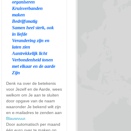
organiseren
Kruisverbanden
maken
Bedrijfsmatig
Samen heel sterk, ook
in liefde
Verandering zijn en
laten zien
Aantrekkelijk licht
Verbondenheid tonen
met elkaar en de aarde
Zijn
Denk na over de betekenis
voor Jezelf en de Aarde, wees
welkom om Je aan te sluiten
door opgave van de naam
waaronder Je bekend wilt zijn
en e-mailadres te zenden aan
Blauwvuur
.
Door automatisch per maand
één euro over te maken op