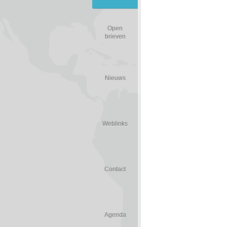
Open
brieven
Nieuws
Weblinks
Contact
Agenda