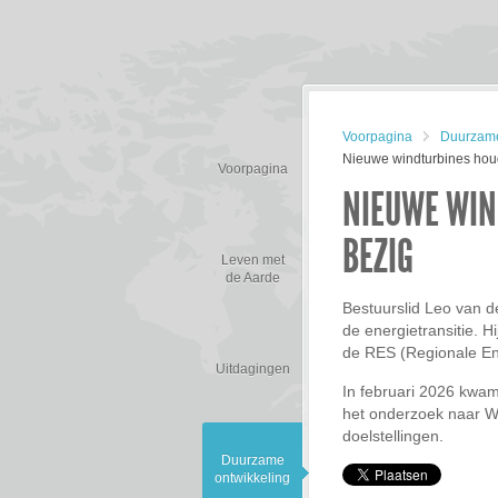
Voorpagina
Duurzame
Nieuwe windturbines ho
Voorpagina
NIEUWE WI
BEZIG
Leven met
de Aarde
Bestuurslid Leo van d
de energietransitie. H
de RES (Regionale Ene
Uitdagingen
In februari 2026 kwam
het onderzoek naar W
doelstellingen.
Duurzame
ontwikkeling