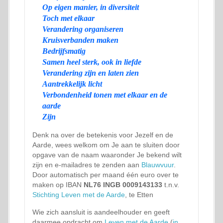
Op eigen manier, in diversiteit
Toch met elkaar
Verandering organiseren
Kruisverbanden maken
Bedrijfsmatig
Samen heel sterk, ook in liefde
Verandering zijn en laten zien
Aantrekkelijk licht
Verbondenheid tonen met elkaar en de
aarde
Zijn
Denk na over de betekenis voor Jezelf en de
Aarde, wees welkom om Je aan te sluiten door
opgave van de naam waaronder Je bekend wilt
zijn en e-mailadres te zenden aan
Blauwvuur
.
Door automatisch per maand één euro over te
maken op IBAN
NL76 INGB 0009143133
t.n.v.
Stichting Leven met de Aarde
, te Etten
Wie zich aansluit is aandeelhouder en geeft
daarmee opdracht om
Leven met de Aarde
(
in