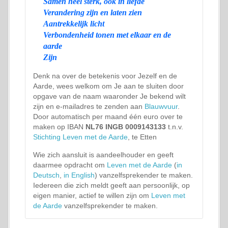
Samen heel sterk, ook in liefde
Verandering zijn en laten zien
Aantrekkelijk licht
Verbondenheid tonen met elkaar en de
aarde
Zijn
Denk na over de betekenis voor Jezelf en de
Aarde, wees welkom om Je aan te sluiten door
opgave van de naam waaronder Je bekend wilt
zijn en e-mailadres te zenden aan
Blauwvuur
.
Door automatisch per maand één euro over te
maken op IBAN
NL76 INGB 0009143133
t.n.v.
Stichting Leven met de Aarde
, te Etten
Wie zich aansluit is aandeelhouder en geeft
daarmee opdracht om
Leven met de Aarde
(
in
Deutsch
,
in English
) vanzelfsprekender te maken.
Iedereen die zich meldt geeft aan persoonlijk, op
eigen manier, actief te willen zijn om
Leven met
de Aarde
vanzelfsprekender te maken.