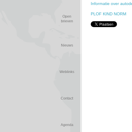
Informatie over autod
PLOF KIND NORM
Open
brieven
Nieuws
Weblinks
Contact
Agenda