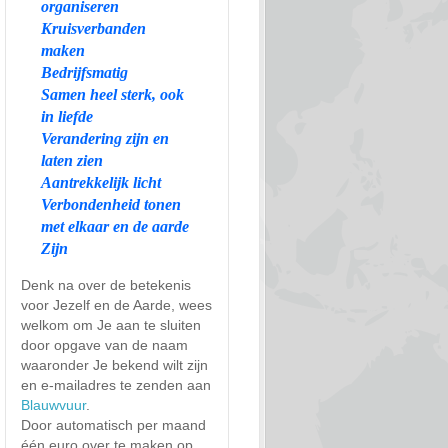
organiseren
Kruisverbanden
maken
Bedrijfsmatig
Samen heel sterk, ook
in liefde
Verandering zijn en
laten zien
Aantrekkelijk licht
Verbondenheid tonen
met elkaar en de aarde
Zijn
Denk na over de betekenis
voor Jezelf en de Aarde, wees
welkom om Je aan te sluiten
door opgave van de naam
waaronder Je bekend wilt zijn
en e-mailadres te zenden aan
Blauwvuur
.
Door automatisch per maand
één euro over te maken op