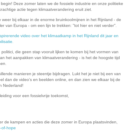
 begin! Deze zomer laten we de fossiele industrie en onze politieke
rachtige actie tegen klimaatverandering eruit ziet.
weer bij elkaar in de enorme bruinkoolmijnen in het Rijnland - de
er van Europa - om een lijn te trekken: "tot hier en niet verder".
spirerende video over het klimaatkamp in het Rijnland dit jaar en
isatie.
olitici, die geen stap vooruit lijken te komen bij het vormen van
aan het aanpakken van klimaatverandering - is het de hoogste tijd
men.
illende manieren je steentje bijdragen. Lukt het je niet bij een van
el dan de video’s en beelden online, en dan zien we elkaar bij de
 in Nederland!
ding voor een fossielvrije toekomst,
er de kampen en acties die deze zomer in Europa plaatsvinden,
-of-hope