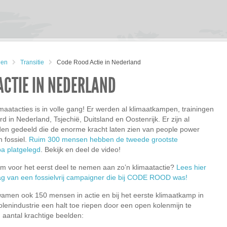
gen
Transitie
Code Rood Actie in Nederland
ACTIE IN NEDERLAND
maatacties is in volle gang! Er werden al klimaatkampen, trainingen
d in Nederland, Tsjechië, Duitsland en Oostenrijk. Er zijn al
en gedeeld die de enorme kracht laten zien van people power
n fossiel.
Ruim 300 mensen hebben de tweede grootste
a platgelegd
. Bekijk en deel de video!
m voor het eerst deel te nemen aan zo’n klimaatactie?
Lees hier
lag van een fossielvrij campaigner die bij CODE ROOD was!
amen ook 150 mensen in actie en bij het eerste klimaatkamp in
olenindustrie een halt toe riepen door een open kolenmijn te
 aantal krachtige beelden: