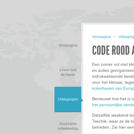
Voorpagina
Uitdagin
CODE ROOD 
Voorpagina
Een zomer vol met kli
Leven met
en acties georganiseer
de Aarde
indrukwekkende beeld
voor het klimaat, tege
kolenhaven van Europ
Benieuwd hoe het is o
Uitdagingen
het persoonlijke vers
Datzelfde weekend kw
Tsechië, waar ze de k
Duurzame
betreden. Zie hier een
ontwikkeling