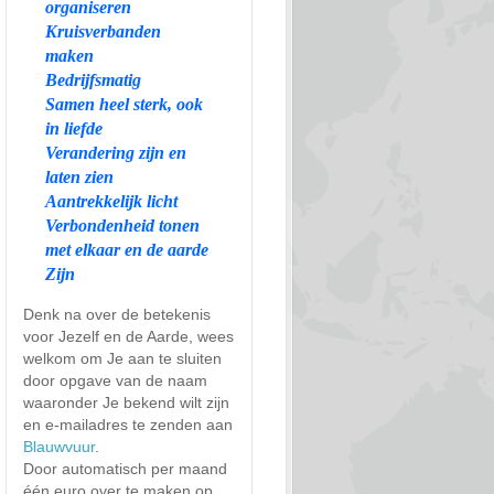
organiseren
Kruisverbanden
maken
Bedrijfsmatig
Samen heel sterk, ook
in liefde
Verandering zijn en
laten zien
Aantrekkelijk licht
Verbondenheid tonen
met elkaar en de aarde
Zijn
Denk na over de betekenis
voor Jezelf en de Aarde, wees
welkom om Je aan te sluiten
door opgave van de naam
waaronder Je bekend wilt zijn
en e-mailadres te zenden aan
Blauwvuur
.
Door automatisch per maand
één euro over te maken op