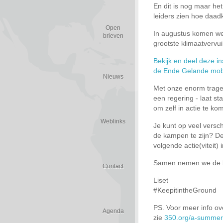
En dit is nog maar het
leiders zien hoe daadk
Open
In augustus komen we 
brieven
grootste klimaatvervuil
Bekijk en deel deze in
de Ende Gelande mobil
Nieuws
Met onze enorm trage p
een regering - laat st
om zelf in actie te ko
Weblinks
Je kunt op veel versch
de kampen te zijn? De
volgende actie(viteit)
Samen nemen we de lei
Contact
Liset
#KeepitintheGround
PS. Voor meer info ov
Agenda
zie
350.org/a-summer