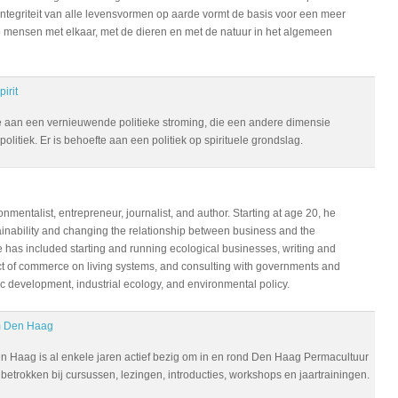
integriteit van alle levensvormen op aarde vormt de basis voor een meer
mensen met elkaar, met de dieren en met de natuur in het algemeen
irit
fte aan een vernieuwende politieke stroming, die een andere dimensie
olitiek. Er is behoefte aan een politiek op spirituele grondslag.
mentalist, entrepreneur, journalist, and author. Starting at age 20, he
tainability and changing the relationship between business and the
e has included starting and running ecological businesses, writing and
ct of commerce on living systems, and consulting with governments and
 development, industrial ecology, and environmental policy.
m Den Haag
 Haag is al enkele jaren actief bezig om in en rond Den Haag Permacultuur
 betrokken bij cursussen, lezingen, introducties, workshops en jaartrainingen.