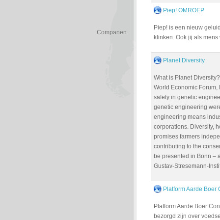
Piep! OMROEP
Piep! is een nieuw gelui
Companen
klinken. Ook jij als mens
Planet Diversity
What is Planet Diversity
World Economic Forum, Pl
safety in genetic engineer
genetic engineering were
engineering means indus
corporations. Diversity, h
promises farmers indepen
contributing to the conser
be presented in Bonn – as
Gustav-Stresemann-Instit
Platform Aarde Boer
Platform Aarde Boer Co
bezorgd zijn over voedse