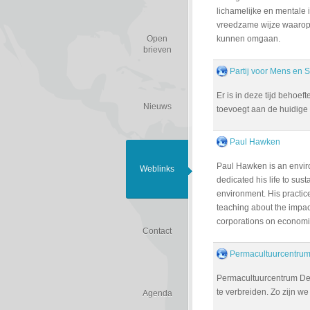
lichamelijke en mentale 
vreedzame wijze waarop 
Open
kunnen omgaan.
brieven
Partij voor Mens en Sp
Er is in deze tijd behoe
Nieuws
toevoegt aan de huidige p
Paul Hawken
Paul Hawken is an environ
Weblinks
dedicated his life to sus
environment. His practic
teaching about the impa
corporations on economic
Contact
Permacultuurcentru
Permacultuurcentrum Den
te verbreiden. Zo zijn we
Agenda