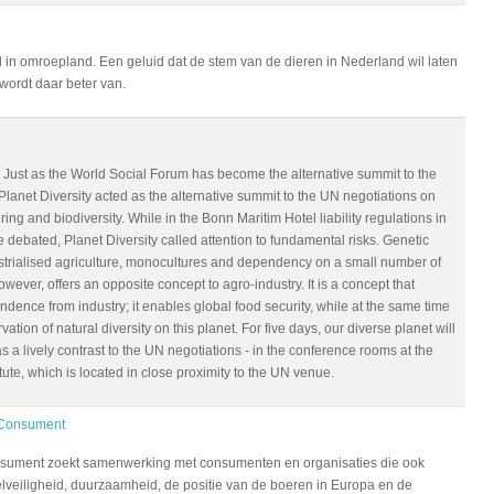
d in omroepland. Een geluid dat de stem van de dieren in Nederland wil laten
 wordt daar beter van.
? Just as the World Social Forum has become the alternative summit to the
anet Diversity acted as the alternative summit to the UN negotiations on
ing and biodiversity. While in the Bonn Maritim Hotel liability regulations in
 debated, Planet Diversity called attention to fundamental risks. Genetic
trialised agriculture, monocultures and dependency on a small number of
owever, offers an opposite concept to agro-industry. It is a concept that
dence from industry; it enables global food security, while at the same time
vation of natural diversity on this planet. For five days, our diverse planet will
 a lively contrast to the UN negotiations - in the conference rooms at the
ute, which is located in close proximity to the UN venue.
 Consument
nsument zoekt samenwerking met consumenten en organisaties die ook
lveiligheid, duurzaamheid, de positie van de boeren in Europa en de