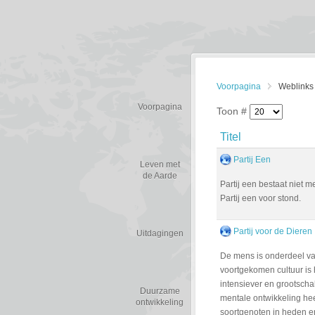
Voorpagina
Weblinks
Voorpagina
Toon #
Titel
Partij Een
Leven met
de Aarde
Partij een bestaat niet 
Partij een voor stond.
Partij voor de Dieren
Uitdagingen
De mens is onderdeel va
voortgekomen cultuur is 
intensiever en grootscha
Duurzame
mentale ontwikkeling hee
ontwikkeling
soortgenoten in heden e