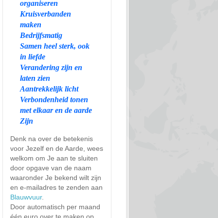
organiseren
Kruisverbanden
maken
Bedrijfsmatig
Samen heel sterk, ook
in liefde
Verandering zijn en
laten zien
Aantrekkelijk licht
Verbondenheid tonen
met elkaar en de aarde
Zijn
Denk na over de betekenis
voor Jezelf en de Aarde, wees
welkom om Je aan te sluiten
door opgave van de naam
waaronder Je bekend wilt zijn
en e-mailadres te zenden aan
Blauwvuur
.
Door automatisch per maand
één euro over te maken op