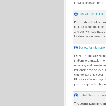
ontwikkelingslanden, en 
Post Carbon Institute
Post Carbon Institute pr
resources needed to unde
and equity crises that de
localized economies that
Society for Internat
IDENTITY The SID Nether
platform organization, wh
renewing and broadening
influencing the policy d
change can only occur if 
NL is one of a few organi
partnerships with other r
United Nations Conf
The
United Nations Co