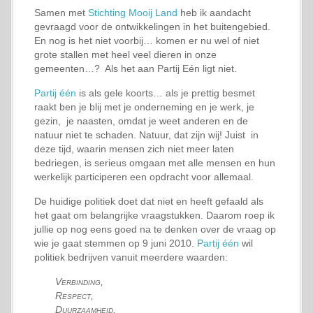
Samen met
Stichting Mooij Land
heb ik aandacht
gevraagd voor de ontwikkelingen in het buitengebied.
En nog is het niet voorbij… komen er nu wel of niet
grote stallen met heel veel dieren in onze
gemeenten…? Als het aan Partij Eén ligt niet.
Partij é
é
n
is als gele koorts… als je prettig besmet
raakt ben je blij met je onderneming en je werk, je
gezin, je naasten, omdat je weet anderen en de
natuur niet te schaden. Natuur, dat zijn wij! Juist in
deze tijd, waarin mensen zich niet meer laten
bedriegen, is serieus omgaan met alle mensen en hun
werkelijk participeren een opdracht voor allemaal.
De huidige politiek doet dat niet en heeft gefaald als
het gaat om belangrijke vraagstukken. Daarom roep ik
jullie op nog eens goed na te denken over de vraag op
wie je gaat stemmen op 9 juni 2010.
Partij één
wil
politiek bedrijven vanuit meerdere waarden:
Verbinding,
Respect,
Duurzaamheid,