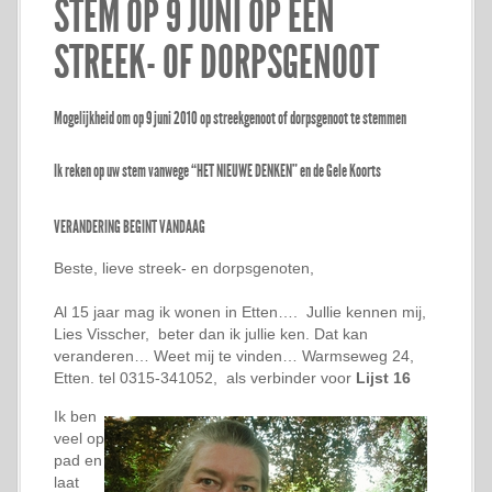
STEM OP 9 JUNI OP EEN
STREEK- OF DORPSGENOOT
Mogelijkheid om op 9 juni 2010 op streekgenoot of dorpsgenoot te stemmen
Ik reken op uw stem vanwege “HET NIEUWE DENKEN” en de Gele Koorts
VERANDERING BEGINT VANDAAG
Beste, lieve streek- en dorpsgenoten,
Al 15 jaar mag ik wonen in Etten…. Jullie kennen mij,
Lies Visscher, beter dan ik jullie ken. Dat kan
veranderen… Weet mij te vinden… Warmseweg 24,
Etten. tel 0315-341052, als verbinder voor
Lijst 16
Ik ben
veel op
pad en
laat