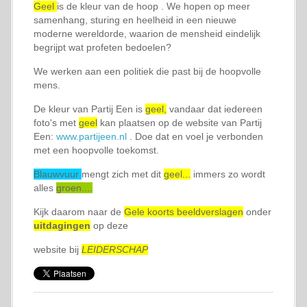
Geel
is de kleur van de hoop . We hopen op meer
samenhang, sturing en heelheid in een nieuwe
moderne wereldorde, waarion de mensheid eindelijk
begrijpt wat profeten bedoelen?
We werken aan een politiek die past bij de hoopvolle
mens.
De kleur van Partij Een is
geel,
vandaar dat iedereen
foto's met
geel
kan plaatsen op de website van Partij
Een:
www.partijeen.nl
. Doe dat en voel je verbonden
met een hoopvolle toekomst.
Blauwvuur
mengt zich met dit
geel...
immers zo wordt
alles
groen....
Kijk daarom naar de
Gele koorts beeldverslagen
onder
uitdagingen
op deze
website bij
LEIDERSCHAP