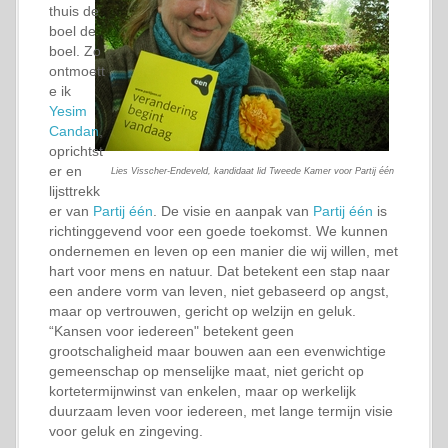
thuis de
boel de
boel. Zo
ontmoett
e ik
Yesim
Candan
,
oprichtst
er en
Lies Visscher-Endeveld, kandidaat lid Tweede Kamer voor Partij één
lijsttrekk
er van
Partij één
. De visie en aanpak van
Partij één
is
richtinggevend voor een goede toekomst. We kunnen
ondernemen en leven op een manier die wij willen, met
hart voor mens en natuur. Dat betekent een stap naar
een andere vorm van leven, niet gebaseerd op angst,
maar op vertrouwen, gericht op welzijn en geluk.
“Kansen voor iedereen" betekent geen
grootschaligheid maar bouwen aan een evenwichtige
gemeenschap op menselijke maat, niet gericht op
kortetermijnwinst van enkelen, maar op werkelijk
duurzaam leven voor iedereen, met lange termijn visie
voor geluk en zingeving.