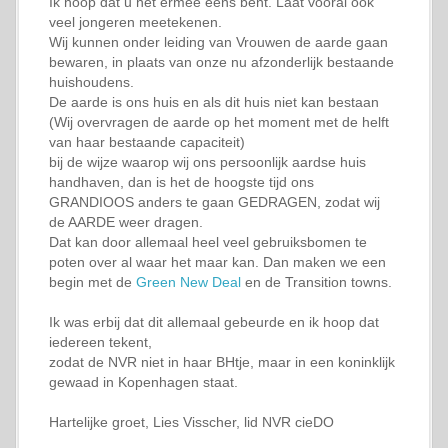
Ik hoop dat u het ermee eens bent. Laat vooral ook
veel jongeren meetekenen.
Wij kunnen onder leiding van Vrouwen de aarde gaan
bewaren, in plaats van onze nu afzonderlijk bestaande
huishoudens.
De aarde is ons huis en als dit huis niet kan bestaan
(Wij overvragen de aarde op het moment met de helft
van haar bestaande capaciteit)
bij de wijze waarop wij ons persoonlijk aardse huis
handhaven, dan is het de hoogste tijd ons
GRANDIOOS anders te gaan GEDRAGEN, zodat wij
de AARDE weer dragen.
Dat kan door allemaal heel veel gebruiksbomen te
poten over al waar het maar kan. Dan maken we een
begin met de
Green New Deal
en de Transition towns.
Ik was erbij dat dit allemaal gebeurde en ik hoop dat
iedereen tekent,
zodat de NVR niet in haar BHtje, maar in een koninklijk
gewaad in Kopenhagen staat.
Hartelijke groet, Lies Visscher, lid NVR cieDO