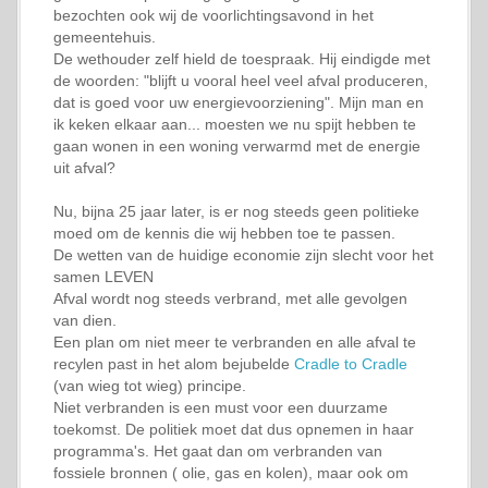
bezochten ook wij de voorlichtingsavond in het
gemeentehuis.
De wethouder zelf hield de toespraak. Hij eindigde met
de woorden: "blijft u vooral heel veel afval produceren,
dat is goed voor uw energievoorziening". Mijn man en
ik keken elkaar aan... moesten we nu spijt hebben te
gaan wonen in een woning verwarmd met de energie
uit afval?
Nu, bijna 25 jaar later, is er nog steeds geen politieke
moed om de kennis die wij hebben toe te passen.
De wetten van de huidige economie zijn slecht voor het
samen LEVEN
Afval wordt nog steeds verbrand, met alle gevolgen
van dien.
Een plan om niet meer te verbranden en alle afval te
recylen past in het alom bejubelde
Cradle to Cradle
(van wieg tot wieg) principe.
Niet verbranden is een must voor een duurzame
toekomst. De politiek moet dat dus opnemen in haar
programma's. Het gaat dan om verbranden van
fossiele bronnen ( olie, gas en kolen), maar ook om