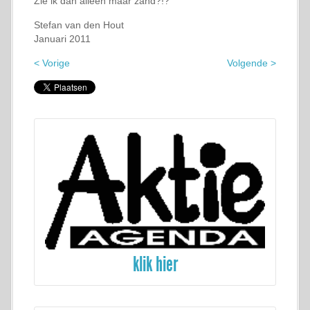
Zie ik dan alleen maar zand?!?
Stefan van den Hout
Januari 2011
< Vorige
Volgende >
klik hier